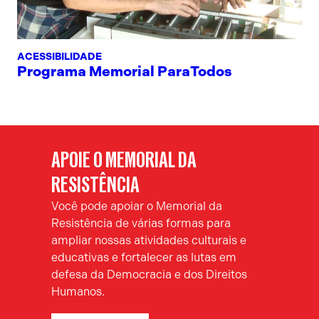
ACESSIBILIDADE
Programa Memorial ParaTodos
APOIE O MEMORIAL DA
RESISTÊNCIA
Você pode apoiar o Memorial da
Resistência de várias formas para
ampliar nossas atividades culturais e
educativas e fortalecer as lutas em
defesa da Democracia e dos Direitos
Humanos.