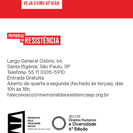
VEJA COMO APOIAR
Memorial
da
Resistência
Largo General Osório, 66
Santa Ifigênia, São Paulo, SP
Telefone: 55 11 3335-5910
Entrada Gratuita
Aberto de quarta a segunda (fechado às terças), das
10h às 18h
faleconosco@memorialdaresistenciasp.org.br