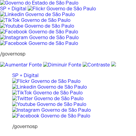
Pular
para
SP + Digital
o
conteúdo
/governosp
SP + Digital
/governosp