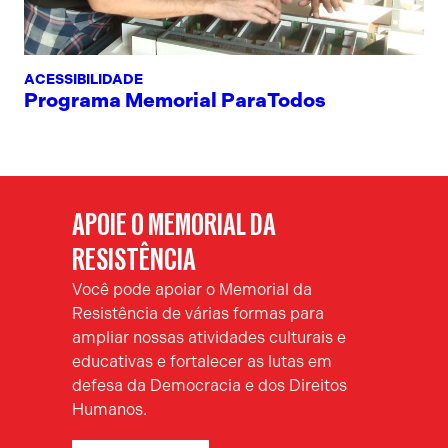
ACESSIBILIDADE
Programa Memorial ParaTodos
APOIE O MEMORIAL DA
RESISTÊNCIA
Você pode apoiar o Memorial da
Resistência de várias formas para
ampliar nossas atividades culturais e
educativas e fortalecer as lutas em
defesa da Democracia e dos Direitos
Humanos.