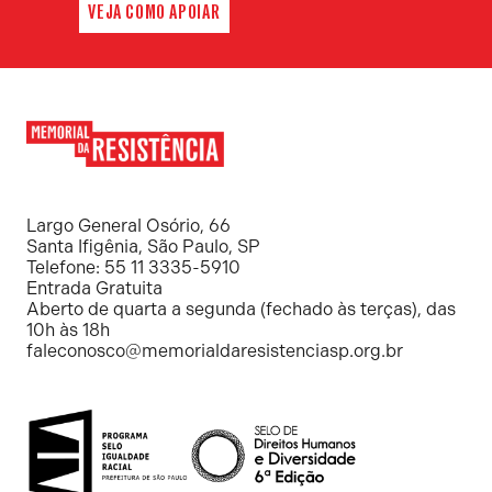
VEJA COMO APOIAR
Memorial
da
Resistência
Largo General Osório, 66
Santa Ifigênia, São Paulo, SP
Telefone: 55 11 3335-5910
Entrada Gratuita
Aberto de quarta a segunda (fechado às terças), das
10h às 18h
faleconosco@memorialdaresistenciasp.org.br