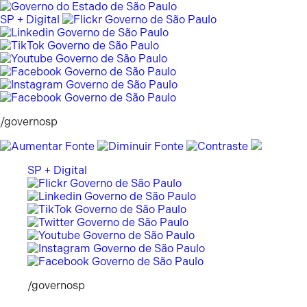
Pular
para
SP + Digital
o
conteúdo
/governosp
SP + Digital
/governosp