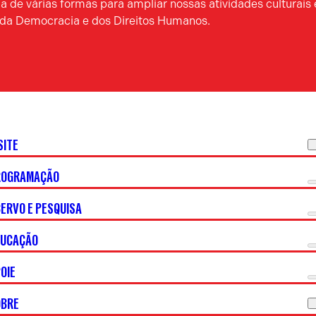
 de várias formas para ampliar nossas atividades culturais 
a da Democracia e dos Direitos Humanos.
SITE
ROGRAMAÇÃO
ERVO E PESQUISA
DUCAÇÃO
OIE
OBRE