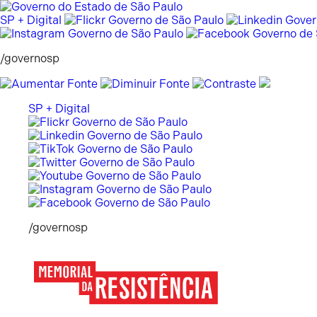
Pular
para
SP + Digital
o
conteúdo
/governosp
SP + Digital
/governosp
Memorial