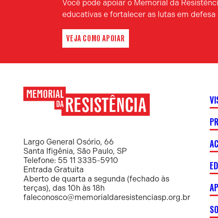
Você pode apoiar o Memorial da Resistência
educativas e fortalecer as lutas em defes
VEJA COMO APOIAR
VI
P
Memorial
da
Resistência
AC
Largo General Osório, 66
Santa Ifigênia, São Paulo, SP
Telefone: 55 11 3335-5910
E
Entrada Gratuita
Aberto de quarta a segunda (fechado às
AP
terças), das 10h às 18h
faleconosco@memorialdaresistenciasp.org.br
S