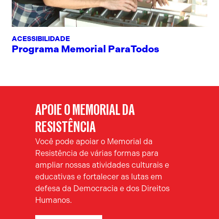
ACESSIBILIDADE
Programa Memorial ParaTodos
APOIE O MEMORIAL DA
RESISTÊNCIA
Você pode apoiar o Memorial da
Resistência de várias formas para
ampliar nossas atividades culturais e
educativas e fortalecer as lutas em
defesa da Democracia e dos Direitos
Humanos.