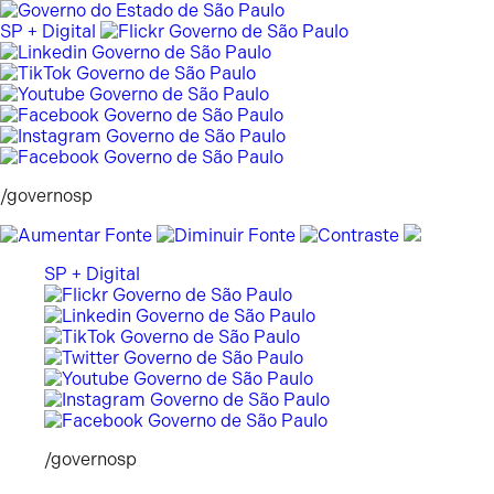
Pular
para
SP + Digital
o
conteúdo
/governosp
SP + Digital
/governosp