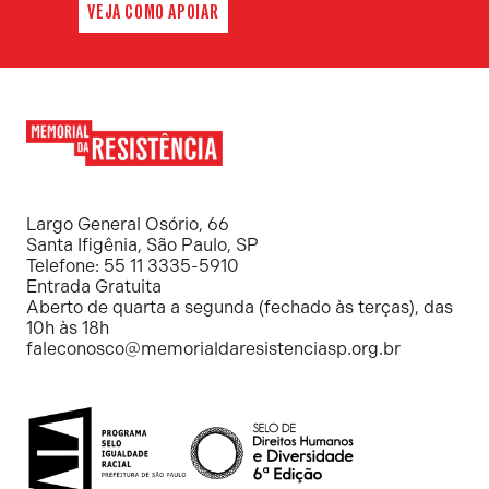
VEJA COMO APOIAR
Memorial
da
Resistência
Largo General Osório, 66
Santa Ifigênia, São Paulo, SP
Telefone: 55 11 3335-5910
Entrada Gratuita
Aberto de quarta a segunda (fechado às terças), das
10h às 18h
faleconosco@memorialdaresistenciasp.org.br