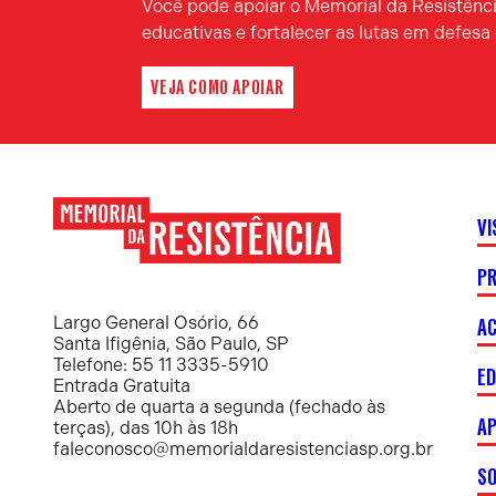
Você pode apoiar o Memorial da Resistência
educativas e fortalecer as lutas em defes
VEJA COMO APOIAR
VI
P
Memorial
da
Resistência
AC
Largo General Osório, 66
Santa Ifigênia, São Paulo, SP
Telefone: 55 11 3335-5910
E
Entrada Gratuita
Aberto de quarta a segunda (fechado às
AP
terças), das 10h às 18h
faleconosco@memorialdaresistenciasp.org.br
S