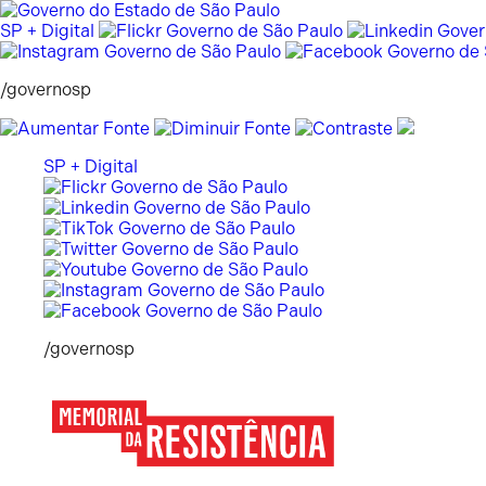
Pular
para
SP + Digital
o
conteúdo
/governosp
SP + Digital
/governosp
Memorial