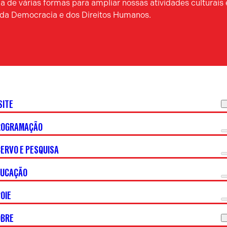
 de várias formas para ampliar nossas atividades culturais 
a da Democracia e dos Direitos Humanos.
SITE
ROGRAMAÇÃO
ERVO E PESQUISA
DUCAÇÃO
OIE
OBRE