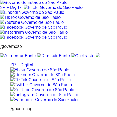
Pular
para
SP + Digital
o
conteúdo
/governosp
SP + Digital
/governosp