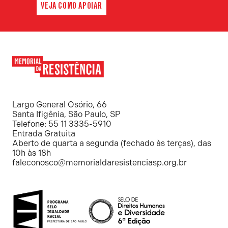
VEJA COMO APOIAR
Memorial
da
Resistência
Largo General Osório, 66
Santa Ifigênia, São Paulo, SP
Telefone: 55 11 3335-5910
Entrada Gratuita
Aberto de quarta a segunda (fechado às terças), das
10h às 18h
faleconosco@memorialdaresistenciasp.org.br