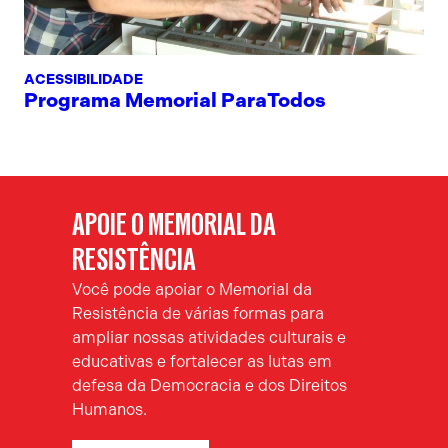
ACESSIBILIDADE
Programa Memorial ParaTodos
APOIE O MEMORIAL DA
RESISTÊNCIA
Você pode apoiar o Memorial da
Resistência de várias formas para
ampliar nossas atividades culturais e
educativas e fortalecer as lutas em
defesa da Democracia e dos Direitos
Humanos.