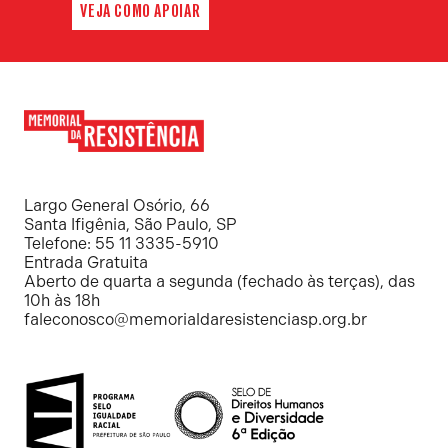
VEJA COMO APOIAR
Memorial
da
Resistência
Largo General Osório, 66
Santa Ifigênia, São Paulo, SP
Telefone: 55 11 3335-5910
Entrada Gratuita
Aberto de quarta a segunda (fechado às terças), das
10h às 18h
faleconosco@memorialdaresistenciasp.org.br