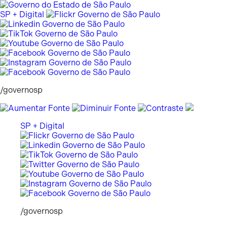
Pular
para
SP + Digital
o
conteúdo
/governosp
SP + Digital
/governosp