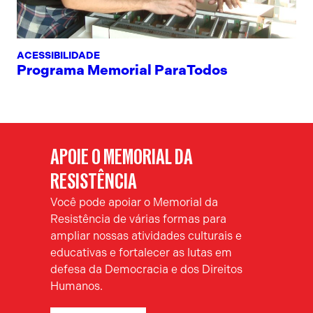
ACESSIBILIDADE
Programa Memorial ParaTodos
APOIE O MEMORIAL DA
RESISTÊNCIA
Você pode apoiar o Memorial da
Resistência de várias formas para
ampliar nossas atividades culturais e
educativas e fortalecer as lutas em
defesa da Democracia e dos Direitos
Humanos.