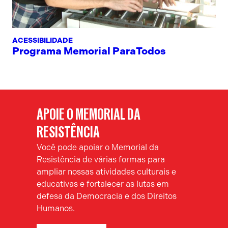
ACESSIBILIDADE
Programa Memorial ParaTodos
APOIE O MEMORIAL DA
RESISTÊNCIA
Você pode apoiar o Memorial da
Resistência de várias formas para
ampliar nossas atividades culturais e
educativas e fortalecer as lutas em
defesa da Democracia e dos Direitos
Humanos.