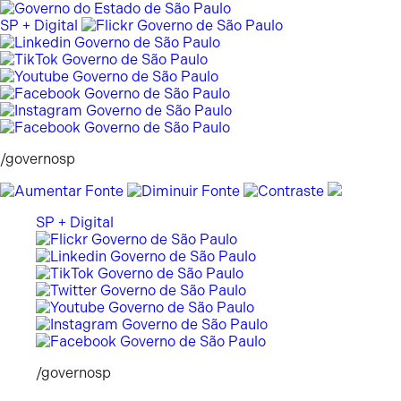
Pular
para
SP + Digital
o
conteúdo
/governosp
SP + Digital
/governosp