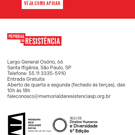
VEJA COMO APOIAR
Memorial
da
Resistência
Largo General Osório, 66
Santa Ifigênia, São Paulo, SP
Telefone: 55 11 3335-5910
Entrada Gratuita
Aberto de quarta a segunda (fechado às terças), das
10h às 18h
faleconosco@memorialdaresistenciasp.org.br