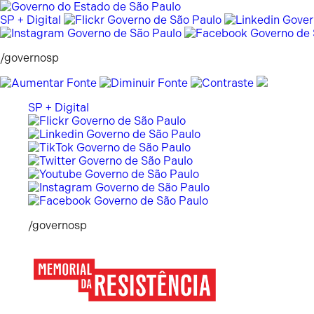
Pular
para
SP + Digital
o
conteúdo
/governosp
SP + Digital
/governosp
Memorial