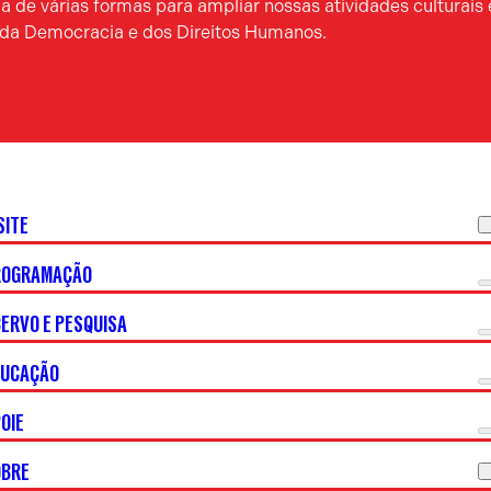
 de várias formas para ampliar nossas atividades culturais 
a da Democracia e dos Direitos Humanos.
SITE
ROGRAMAÇÃO
ERVO E PESQUISA
DUCAÇÃO
OIE
OBRE