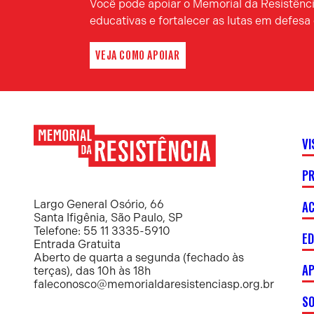
Você pode apoiar o Memorial da Resistência
educativas e fortalecer as lutas em defes
VEJA COMO APOIAR
VI
P
Memorial
da
Resistência
AC
Largo General Osório, 66
Santa Ifigênia, São Paulo, SP
Telefone: 55 11 3335-5910
E
Entrada Gratuita
Aberto de quarta a segunda (fechado às
AP
terças), das 10h às 18h
faleconosco@memorialdaresistenciasp.org.br
S