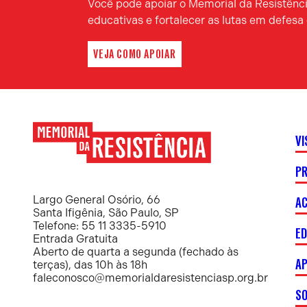
Você pode apoiar o Memorial da Resistência
educativas e fortalecer as lutas em defes
VEJA COMO APOIAR
VI
P
Memorial
da
Resistência
AC
Largo General Osório, 66
Santa Ifigênia, São Paulo, SP
Telefone: 55 11 3335-5910
E
Entrada Gratuita
Aberto de quarta a segunda (fechado às
AP
terças), das 10h às 18h
faleconosco@memorialdaresistenciasp.org.br
S