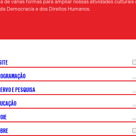
 de várias formas para ampliar nossas atividades culturais 
a da Democracia e dos Direitos Humanos.
SITE
ROGRAMAÇÃO
ERVO E PESQUISA
DUCAÇÃO
OIE
OBRE