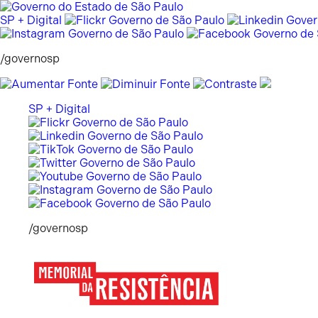
Pular
para
SP + Digital
o
conteúdo
/governosp
SP + Digital
/governosp
Memorial