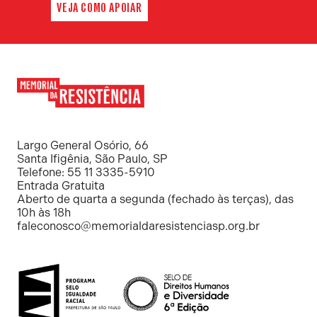
VEJA COMO APOIAR
Memorial
da
Resistência
Largo General Osório, 66
Santa Ifigênia, São Paulo, SP
Telefone: 55 11 3335-5910
Entrada Gratuita
Aberto de quarta a segunda (fechado às terças), das
10h às 18h
faleconosco@memorialdaresistenciasp.org.br