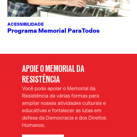
ACESSIBILIDADE
Programa Memorial ParaTodos
APOIE O MEMORIAL DA
RESISTÊNCIA
Você pode apoiar o Memorial da
Resistência de várias formas para
ampliar nossas atividades culturais e
educativas e fortalecer as lutas em
defesa da Democracia e dos Direitos
Humanos.