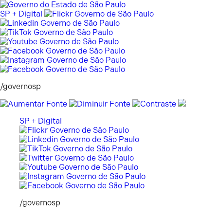
Pular
para
SP + Digital
o
conteúdo
/governosp
SP + Digital
/governosp