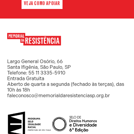
VEJA COMO APOIAR
Memorial
da
Resistência
Largo General Osório, 66
Santa Ifigênia, São Paulo, SP
Telefone: 55 11 3335-5910
Entrada Gratuita
Aberto de quarta a segunda (fechado às terças), das
10h às 18h
faleconosco@memorialdaresistenciasp.org.br