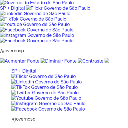
Pular
para
SP + Digital
o
conteúdo
/governosp
SP + Digital
/governosp