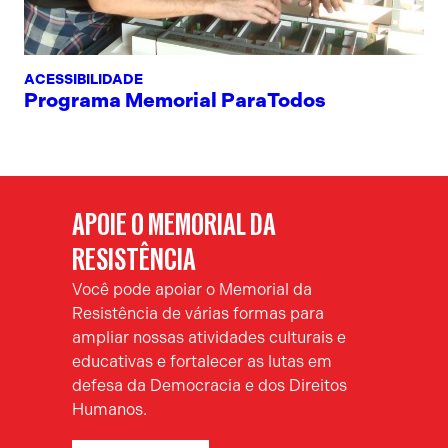
ACESSIBILIDADE
Programa Memorial ParaTodos
APOIE O MEMORIAL DA
RESISTÊNCIA
Você pode apoiar o Memorial da
Resistência de várias formas para
ampliar nossas atividades culturais e
educativas e fortalecer as lutas em
defesa da Democracia e dos Direitos
Humanos.