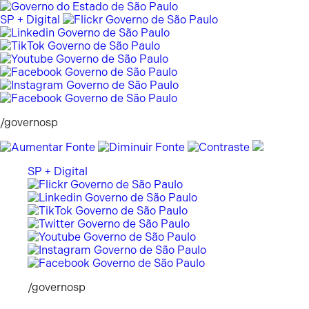
Pular
para
SP + Digital
o
conteúdo
/governosp
SP + Digital
/governosp