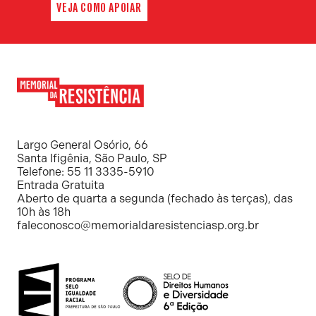
VEJA COMO APOIAR
Memorial
da
Resistência
Largo General Osório, 66
Santa Ifigênia, São Paulo, SP
Telefone: 55 11 3335-5910
Entrada Gratuita
Aberto de quarta a segunda (fechado às terças), das
10h às 18h
faleconosco@memorialdaresistenciasp.org.br