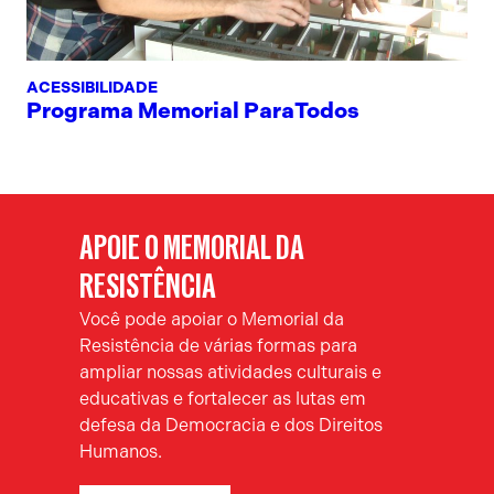
ACESSIBILIDADE
Programa Memorial ParaTodos
APOIE O MEMORIAL DA
RESISTÊNCIA
Você pode apoiar o Memorial da
Resistência de várias formas para
ampliar nossas atividades culturais e
educativas e fortalecer as lutas em
defesa da Democracia e dos Direitos
Humanos.