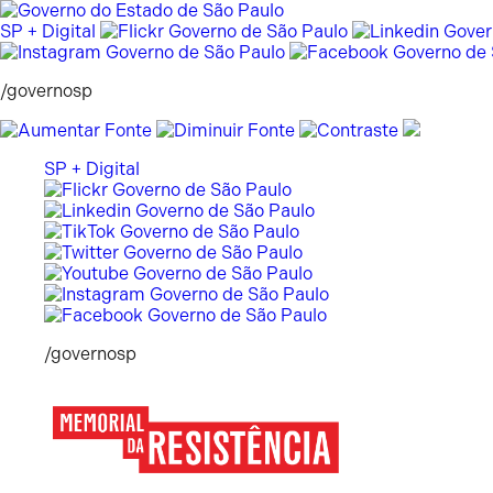
Pular
para
SP + Digital
o
conteúdo
/governosp
SP + Digital
/governosp
Memorial