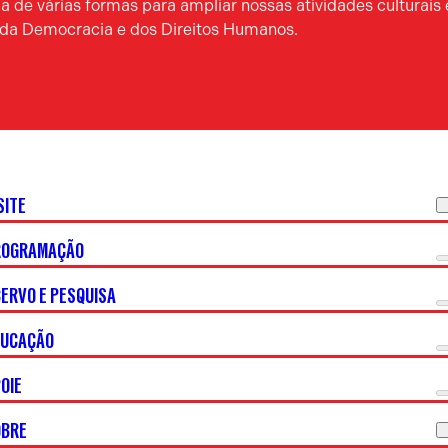
 de várias formas para ampliar nossas atividades culturais 
a da Democracia e dos Direitos Humanos.
SITE
ROGRAMAÇÃO
ERVO E PESQUISA
DUCAÇÃO
OIE
OBRE