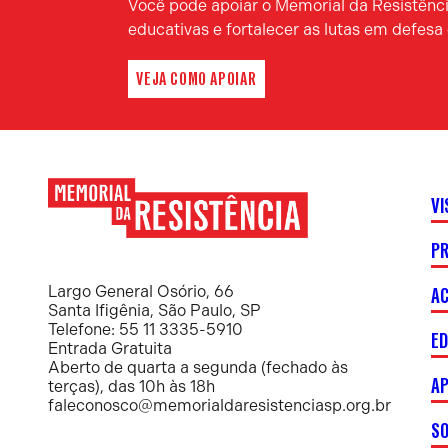
Você pode apoiar o Memorial da Resistência
educativas e fortalecer as lutas em defes
VEJA COMO APOIAR
VI
P
Memorial
da
Resistência
AC
Largo General Osório, 66
Santa Ifigênia, São Paulo, SP
Telefone: 55 11 3335-5910
E
Entrada Gratuita
Aberto de quarta a segunda (fechado às
AP
terças), das 10h às 18h
faleconosco@memorialdaresistenciasp.org.br
S