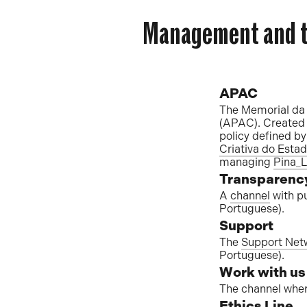
da
Management and 
Resistência
APAC
The Memorial da 
(APAC). Created 
policy defined b
Criativa do Esta
managing
Pina_
Transparency
A
channel
with p
Portuguese).
Support
The
Support Net
Portuguese).
Work with us
The channel whe
Ethics Line