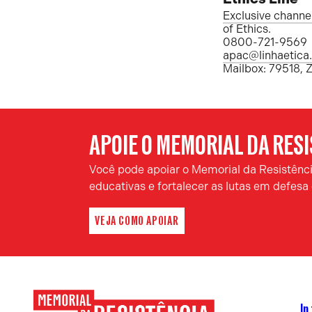
Exclusive channe
of Ethics.
0800-721-9569
apac@linhaetica
Mailbox: 79518, 
APOIE O MEMORIAL DA RES
Você pode apoiar o Memorial da Resistência
educativas e fortalecer as lutas em defes
VEJA COMO APOIAR
In