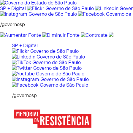
Skip
to
SP + Digital
content
/governosp
SP + Digital
/governosp
Memorial