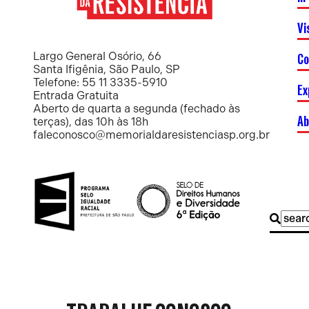
Vi
Memorial
da
Resistência
Co
Largo General Osório, 66
Santa Ifigênia, São Paulo, SP
Telefone: 55 11 3335-5910
Ex
Entrada Gratuita
Aberto de quarta a segunda (fechado às
Ab
terças), das 10h às 18h
faleconosco@memorialdaresistenciasp.org.br
Search
for: