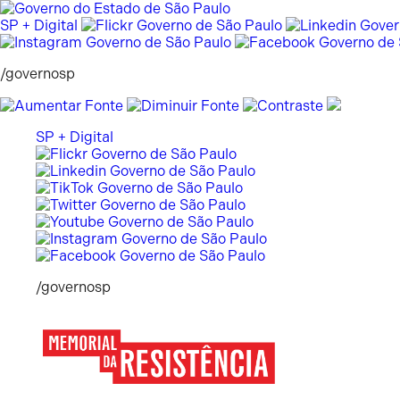
Pular
para
SP + Digital
o
conteúdo
/governosp
SP + Digital
/governosp
Memorial