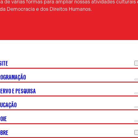
 de várias formas para ampliar nossas atividades culturais 
a da Democracia e dos Direitos Humanos.
SITE
ROGRAMAÇÃO
ERVO E PESQUISA
DUCAÇÃO
OIE
OBRE