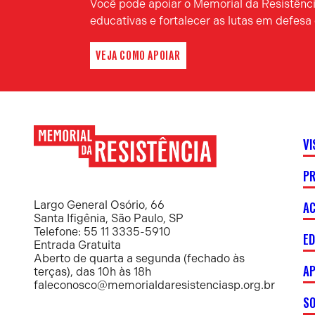
Você pode apoiar o Memorial da Resistência
educativas e fortalecer as lutas em defes
VEJA COMO APOIAR
VI
P
Memorial
da
Resistência
AC
Largo General Osório, 66
Santa Ifigênia, São Paulo, SP
Telefone: 55 11 3335-5910
E
Entrada Gratuita
Aberto de quarta a segunda (fechado às
AP
terças), das 10h às 18h
faleconosco@memorialdaresistenciasp.org.br
S