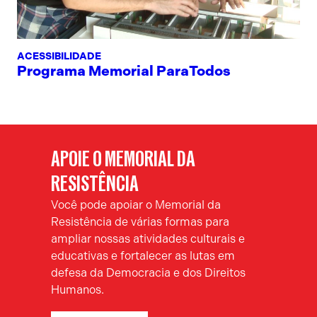
ACESSIBILIDADE
Programa Memorial ParaTodos
APOIE O MEMORIAL DA
RESISTÊNCIA
Você pode apoiar o Memorial da
Resistência de várias formas para
ampliar nossas atividades culturais e
educativas e fortalecer as lutas em
defesa da Democracia e dos Direitos
Humanos.