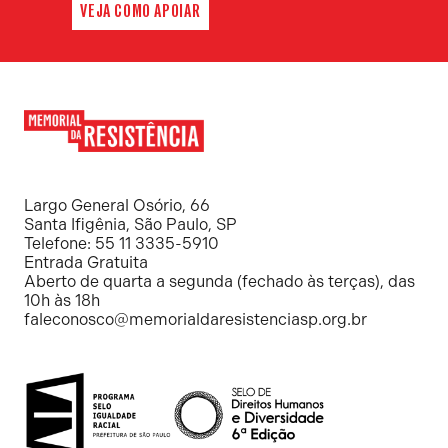
VEJA COMO APOIAR
Memorial
da
Resistência
Largo General Osório, 66
Santa Ifigênia, São Paulo, SP
Telefone: 55 11 3335-5910
Entrada Gratuita
Aberto de quarta a segunda (fechado às terças), das
10h às 18h
faleconosco@memorialdaresistenciasp.org.br