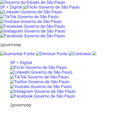
Pular
para
SP + Digital
o
conteúdo
/governosp
SP + Digital
/governosp