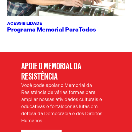
ACESSIBILIDADE
Programa Memorial ParaTodos
APOIE O MEMORIAL DA
RESISTÊNCIA
Você pode apoiar o Memorial da
Resistência de várias formas para
ampliar nossas atividades culturais e
educativas e fortalecer as lutas em
defesa da Democracia e dos Direitos
Humanos.