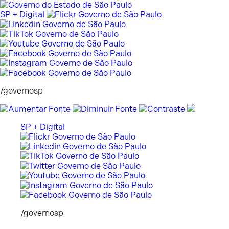
Pular
para
SP + Digital
o
conteúdo
/governosp
SP + Digital
/governosp