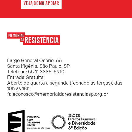
VEJA COMO APOIAR
Memorial
da
Resistência
Largo General Osório, 66
Santa Ifigênia, São Paulo, SP
Telefone: 55 11 3335-5910
Entrada Gratuita
Aberto de quarta a segunda (fechado às terças), das
10h às 18h
faleconosco@memorialdaresistenciasp.org.br