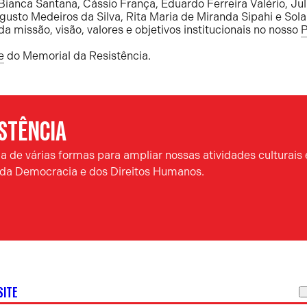
Bianca Santana, Cássio França, Eduardo Ferreira Valério, Ju
gusto Medeiros da Silva, Rita Maria de Miranda Sipahi e Sol
da missão, visão, valores e objetivos institucionais no nosso
P
e
do Memorial da Resistência.
ISTÊNCIA
 de várias formas para ampliar nossas atividades culturais 
a da Democracia e dos Direitos Humanos.
SITE