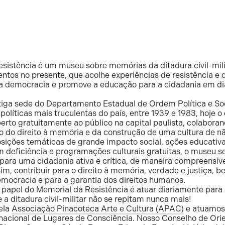
sistência é um museu sobre memórias da ditadura civil-milit
tos no presente, que acolhe experiências de resistência e d
za a democracia e promove a educação para a cidadania em d
tiga sede do Departamento Estadual de Ordem Política e So
políticas mais truculentas do país, entre 1939 e 1983, hoje o
erto gratuitamente ao público na capital paulista, colabora
ão do direito à memória e da construção de uma cultura de n
sições temáticas de grande impacto social, ações educativa
 deficiência e programações culturais gratuitas, o museu
ara uma cidadania ativa e crítica, de maneira compreensível
im, contribuir para o direito à memória, verdade e justiça,
emocracia e para a garantia dos direitos humanos.
 papel do Memorial da Resistência é atuar diariamente para 
 a ditadura civil-militar não se repitam nunca mais!
ela
Associação Pinacoteca Arte e Cultura (APAC)
e atuamo
rnacional de Lugares de Consciência. Nosso Conselho de Ori