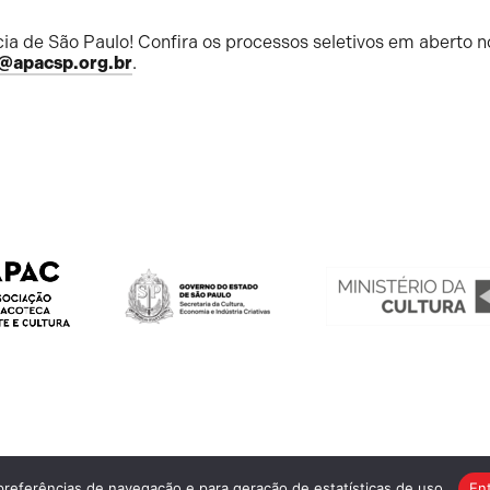
ia de São Paulo! Confira os processos seletivos em aberto n
@apacsp.org.br
.
 preferências de navegação e para geração de estatísticas de uso.
En