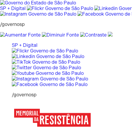
Pular
para
SP + Digital
o
conteúdo
/governosp
SP + Digital
/governosp
Memorial