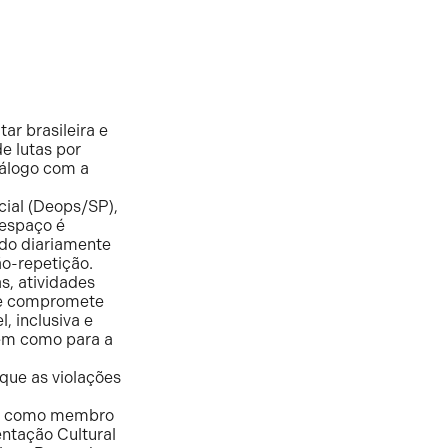
ar brasileira e
e lutas por
iálogo com a
cial (Deops/SP),
 espaço é
ndo diariamente
ão-repetição.
s, atividades
 se compromete
, inclusiva e
 bem como para a
que as violações
s como membro
entação Cultural