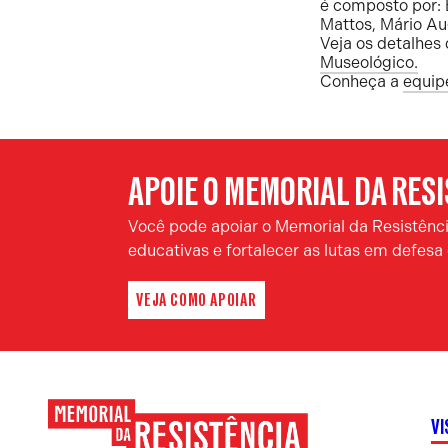
é composto por: 
Mattos, Mário Au
Veja os detalhes 
Museológico.
Conheça a
equip
APOIE O MEMORIAL DA RES
Você pode apoiar o Memorial da Resistência
educativas e fortalecer as lutas em defes
VEJA COMO APOIAR
VI