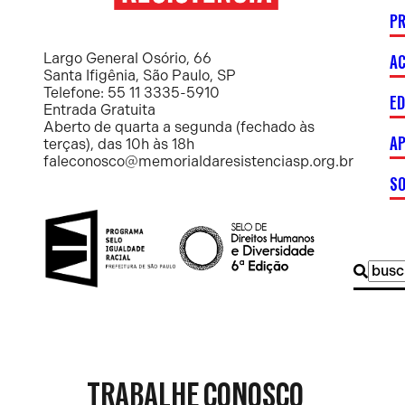
P
Memorial
da
Resistência
AC
Largo General Osório, 66
Santa Ifigênia, São Paulo, SP
Telefone: 55 11 3335-5910
E
Entrada Gratuita
Aberto de quarta a segunda (fechado às
AP
terças), das 10h às 18h
faleconosco@memorialdaresistenciasp.org.br
S
Buscar
por:
TRABALHE CONOSCO