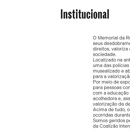
da
Institucional
Resistência
O Memorial da Re
seus desdobramen
direitos, valori
sociedade.
Localizado na an
uma das polícias 
musealizado e ab
para a valorizaç
Por meio de expo
para pessoas com
com a educação p
acolhedora e, ass
valorização da d
Acima de tudo, o
ocorridas durante
Somos geridos p
da Coalizão Inte