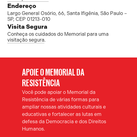
Endereço
Largo General Osório, 66, Santa Ifigênia, São Paulo –
SP, CEP 01213-010
Visita Segura
Conheça os cuidados do Memorial para uma
visitação segura
.
APOIE O MEMORIAL DA
RESISTÊNCIA
Você pode apoiar o Memorial da
Resistência de várias formas para
ampliar nossas atividades culturais e
educativas e fortalecer as lutas em
defesa da Democracia e dos Direitos
Humanos.