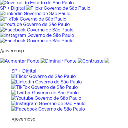
Pular
para
SP + Digital
o
conteúdo
/governosp
SP + Digital
/governosp