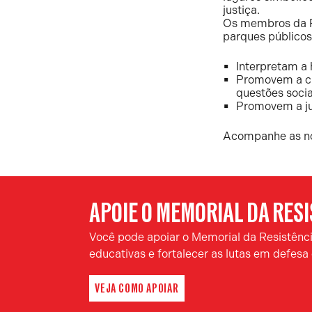
justiça.
Os membros da RE
parques públicos
Interpretam a 
Promovem a cid
questões socia
Promovem a jus
Acompanhe as not
APOIE O MEMORIAL DA RES
Você pode apoiar o Memorial da Resistência
educativas e fortalecer as lutas em defes
VEJA COMO APOIAR