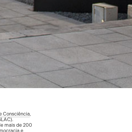
de Consciência
,
LAC).
de mais de 200
emocracia e