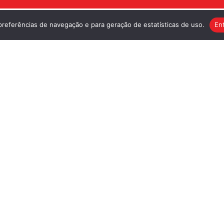
 preferências de navegação e para geração de estatísticas de uso.
En
SITE
ROGRAMAÇÃO
ERVO E PESQUISA
DUCAÇÃO
OIE
OBRE