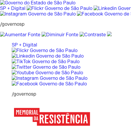
Pular
para
SP + Digital
o
conteúdo
/governosp
SP + Digital
/governosp
Memorial