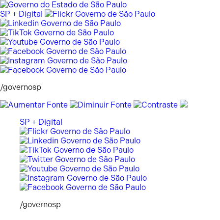
Pular
para
SP + Digital
o
conteúdo
/governosp
SP + Digital
/governosp