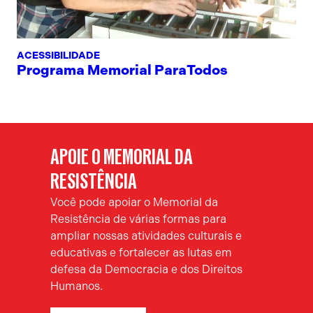
ACESSIBILIDADE
Programa Memorial ParaTodos
APOIE O MEMORIAL DA
RESISTÊNCIA
Você pode apoiar o Memorial da
Resistência de várias formas para
ampliar nossas atividades culturais e
educativas e fortalecer as lutas em
defesa da Democracia e dos Direitos
Humanos.