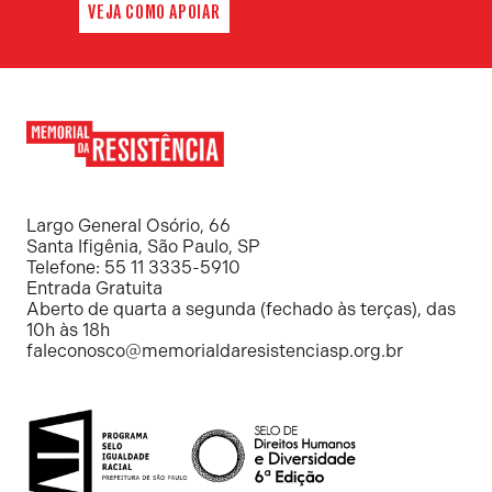
VEJA COMO APOIAR
Memorial
da
Resistência
Largo General Osório, 66
Santa Ifigênia, São Paulo, SP
Telefone: 55 11 3335-5910
Entrada Gratuita
Aberto de quarta a segunda (fechado às terças), das
10h às 18h
faleconosco@memorialdaresistenciasp.org.br