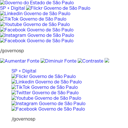
Pular
para
SP + Digital
o
conteúdo
/governosp
SP + Digital
/governosp