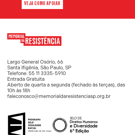
VEJA COMO APOIAR
Memorial
da
Resistência
Largo General Osório, 66
Santa Ifigênia, São Paulo, SP
Telefone: 55 11 3335-5910
Entrada Gratuita
Aberto de quarta a segunda (fechado às terças), das
10h às 18h
faleconosco@memorialdaresistenciasp.org.br