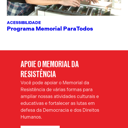
ACESSIBILIDADE
Programa Memorial ParaTodos
APOIE O MEMORIAL DA
RESISTÊNCIA
Você pode apoiar o Memorial da
Resistência de várias formas para
ampliar nossas atividades culturais e
educativas e fortalecer as lutas em
defesa da Democracia e dos Direitos
Humanos.