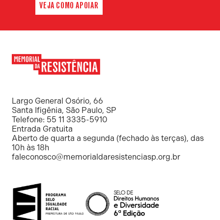
VEJA COMO APOIAR
Memorial
da
Resistência
Largo General Osório, 66
Santa Ifigênia, São Paulo, SP
Telefone: 55 11 3335-5910
Entrada Gratuita
Aberto de quarta a segunda (fechado às terças), das
10h às 18h
faleconosco@memorialdaresistenciasp.org.br