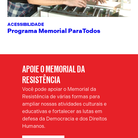
ACESSIBILIDADE
Programa Memorial ParaTodos
APOIE O MEMORIAL DA
RESISTÊNCIA
Você pode apoiar o Memorial da
Resistência de várias formas para
ampliar nossas atividades culturais e
educativas e fortalecer as lutas em
defesa da Democracia e dos Direitos
Humanos.