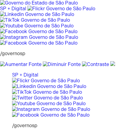
Pular
para
SP + Digital
o
conteúdo
/governosp
SP + Digital
/governosp