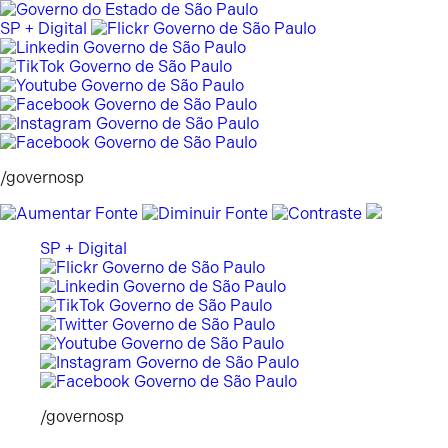
Pular
para
SP + Digital
o
conteúdo
/governosp
SP + Digital
/governosp