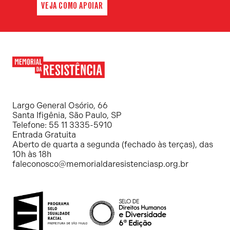
VEJA COMO APOIAR
Memorial
da
Resistência
Largo General Osório, 66
Santa Ifigênia, São Paulo, SP
Telefone: 55 11 3335-5910
Entrada Gratuita
Aberto de quarta a segunda (fechado às terças), das
10h às 18h
faleconosco@memorialdaresistenciasp.org.br