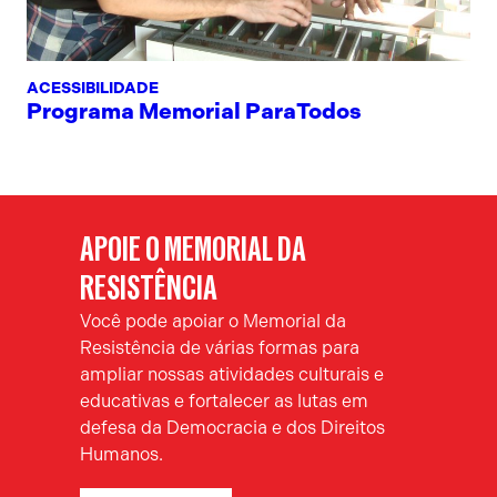
ACESSIBILIDADE
Programa Memorial ParaTodos
APOIE O MEMORIAL DA
RESISTÊNCIA
Você pode apoiar o Memorial da
Resistência de várias formas para
ampliar nossas atividades culturais e
educativas e fortalecer as lutas em
defesa da Democracia e dos Direitos
Humanos.