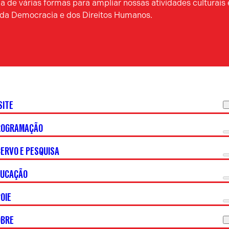
 de várias formas para ampliar nossas atividades culturais 
a da Democracia e dos Direitos Humanos.
SITE
ROGRAMAÇÃO
ERVO E PESQUISA
DUCAÇÃO
OIE
OBRE