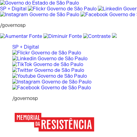
Pular
para
SP + Digital
o
conteúdo
/governosp
SP + Digital
/governosp
Memorial