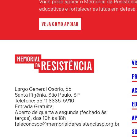
Você pode apoiar o Memorial da Resistência
educativas e fortalecer as lutas em defes
VEJA COMO APOIAR
VI
P
Memorial
da
Resistência
AC
Largo General Osório, 66
Santa Ifigênia, São Paulo, SP
Telefone: 55 11 3335-5910
E
Entrada Gratuita
Aberto de quarta a segunda (fechado às
AP
terças), das 10h às 18h
faleconosco@memorialdaresistenciasp.org.br
S