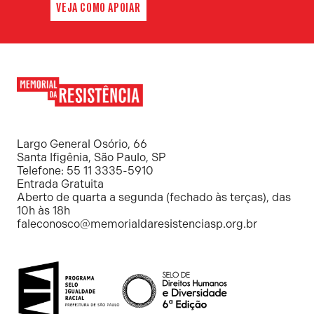
VEJA COMO APOIAR
Memorial
da
Resistência
Largo General Osório, 66
Santa Ifigênia, São Paulo, SP
Telefone: 55 11 3335-5910
Entrada Gratuita
Aberto de quarta a segunda (fechado às terças), das
10h às 18h
faleconosco@memorialdaresistenciasp.org.br