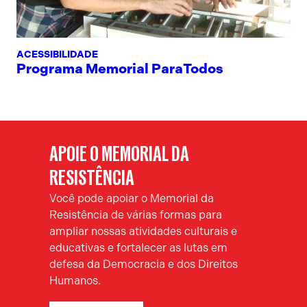
ACESSIBILIDADE
Programa Memorial ParaTodos
APOIE O MEMORIAL DA
RESISTÊNCIA
Você pode apoiar o Memorial da
Resistência de várias formas para
ampliar nossas atividades culturais e
educativas e fortalecer as lutas em
defesa da Democracia e dos Direitos
Humanos.