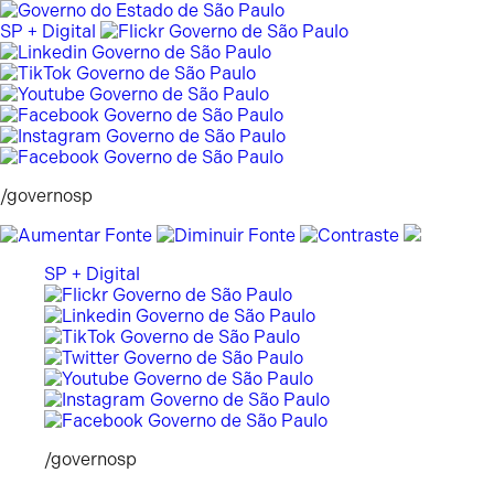
Pular
para
SP + Digital
o
conteúdo
/governosp
SP + Digital
/governosp