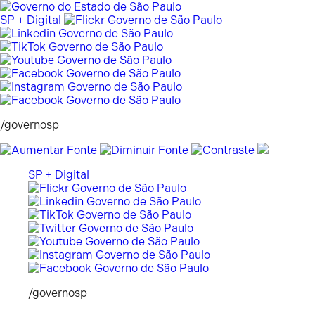
Pular
para
SP + Digital
o
conteúdo
/governosp
SP + Digital
/governosp