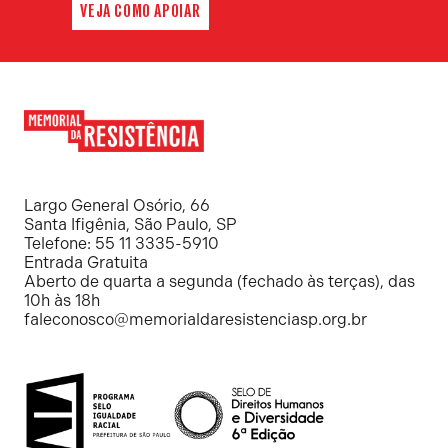
VEJA COMO APOIAR
Memorial
da
Resistência
Largo General Osório, 66
Santa Ifigênia, São Paulo, SP
Telefone: 55 11 3335-5910
Entrada Gratuita
Aberto de quarta a segunda (fechado às terças), das
10h às 18h
faleconosco@memorialdaresistenciasp.org.br