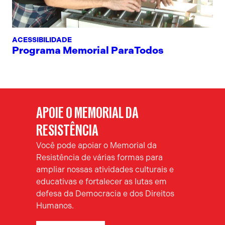
ACESSIBILIDADE
Programa Memorial ParaTodos
APOIE O MEMORIAL DA
RESISTÊNCIA
Você pode apoiar o Memorial da
Resistência de várias formas para
ampliar nossas atividades culturais e
educativas e fortalecer as lutas em
defesa da Democracia e dos Direitos
Humanos.