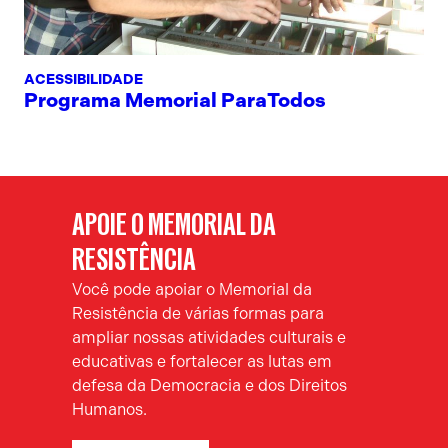
ACESSIBILIDADE
Programa Memorial ParaTodos
APOIE O MEMORIAL DA
RESISTÊNCIA
Você pode apoiar o Memorial da
Resistência de várias formas para
ampliar nossas atividades culturais e
educativas e fortalecer as lutas em
defesa da Democracia e dos Direitos
Humanos.