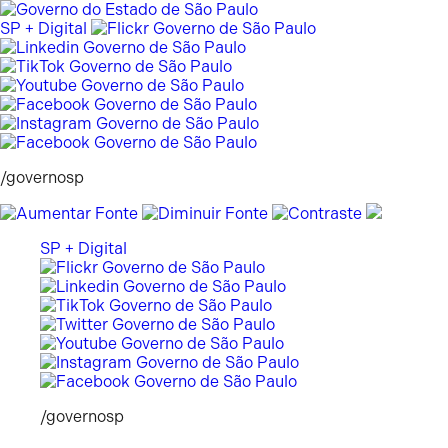
Pular
para
SP + Digital
o
conteúdo
/governosp
SP + Digital
/governosp