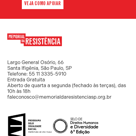
VEJA COMO APOIAR
Memorial
da
Resistência
Largo General Osório, 66
Santa Ifigênia, São Paulo, SP
Telefone: 55 11 3335-5910
Entrada Gratuita
Aberto de quarta a segunda (fechado às terças), das
10h às 18h
faleconosco@memorialdaresistenciasp.org.br