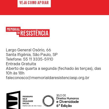
VEJA COMO APOIAR
Memorial
da
Resistência
Largo General Osório, 66
Santa Ifigênia, São Paulo, SP
Telefone: 55 11 3335-5910
Entrada Gratuita
Aberto de quarta a segunda (fechado às terças), das
10h às 18h
faleconosco@memorialdaresistenciasp.org.br