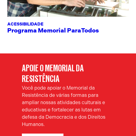
ACESSIBILIDADE
Programa Memorial ParaTodos
APOIE O MEMORIAL DA
RESISTÊNCIA
Você pode apoiar o Memorial da
Resistência de várias formas para
ampliar nossas atividades culturais e
educativas e fortalecer as lutas em
defesa da Democracia e dos Direitos
Humanos.