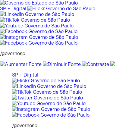
Pular
para
SP + Digital
o
conteúdo
/governosp
SP + Digital
/governosp