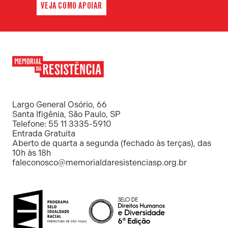
VEJA COMO APOIAR
Memorial
da
Resistência
Largo General Osório, 66
Santa Ifigênia, São Paulo, SP
Telefone: 55 11 3335-5910
Entrada Gratuita
Aberto de quarta a segunda (fechado às terças), das
10h às 18h
faleconosco@memorialdaresistenciasp.org.br