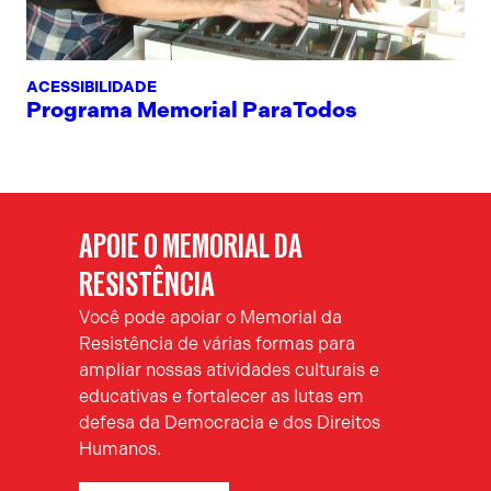
ACESSIBILIDADE
Programa Memorial ParaTodos
APOIE O MEMORIAL DA
RESISTÊNCIA
Você pode apoiar o Memorial da
Resistência de várias formas para
ampliar nossas atividades culturais e
educativas e fortalecer as lutas em
defesa da Democracia e dos Direitos
Humanos.