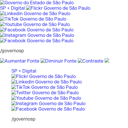
Pular
para
SP + Digital
o
conteúdo
/governosp
SP + Digital
/governosp