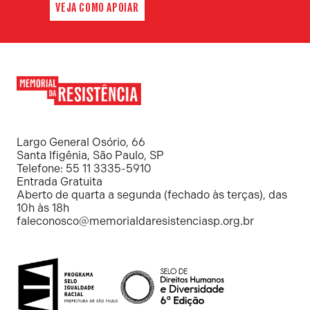
VEJA COMO APOIAR
Memorial
da
Resistência
Largo General Osório, 66
Santa Ifigênia, São Paulo, SP
Telefone: 55 11 3335-5910
Entrada Gratuita
Aberto de quarta a segunda (fechado às terças), das
10h às 18h
faleconosco@memorialdaresistenciasp.org.br