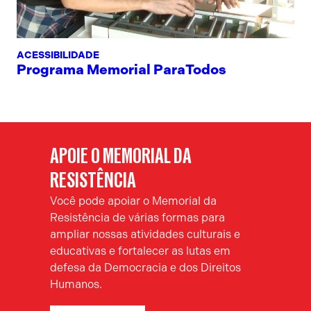
ACESSIBILIDADE
Programa Memorial ParaTodos
APOIE O MEMORIAL DA
RESISTÊNCIA
Você pode apoiar o Memorial da
Resistência de várias formas para
ampliar nossas atividades culturais e
educativas e fortalecer as lutas em
defesa da Democracia e dos Direitos
Humanos.