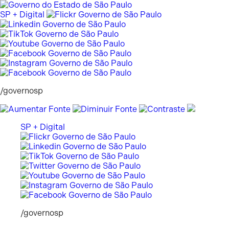
Pular
para
SP + Digital
o
conteúdo
/governosp
SP + Digital
/governosp