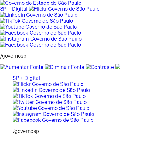
Pular
para
SP + Digital
o
conteúdo
/governosp
SP + Digital
/governosp