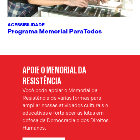
ACESSIBILIDADE
Programa Memorial ParaTodos
APOIE O MEMORIAL DA
RESISTÊNCIA
Você pode apoiar o Memorial da
Resistência de várias formas para
ampliar nossas atividades culturais e
educativas e fortalecer as lutas em
defesa da Democracia e dos Direitos
Humanos.