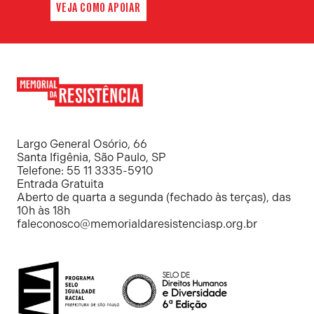
VEJA COMO APOIAR
Memorial
da
Resistência
Largo General Osório, 66
Santa Ifigênia, São Paulo, SP
Telefone: 55 11 3335-5910
Entrada Gratuita
Aberto de quarta a segunda (fechado às terças), das
10h às 18h
faleconosco@memorialdaresistenciasp.org.br