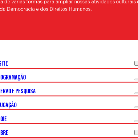
 de várias formas para ampliar nossas atividades culturais 
a da Democracia e dos Direitos Humanos.
SITE
ROGRAMAÇÃO
ERVO E PESQUISA
DUCAÇÃO
OIE
OBRE