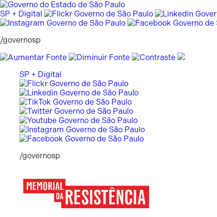
Pular
para
SP + Digital
o
conteúdo
/governosp
SP + Digital
/governosp
Memorial