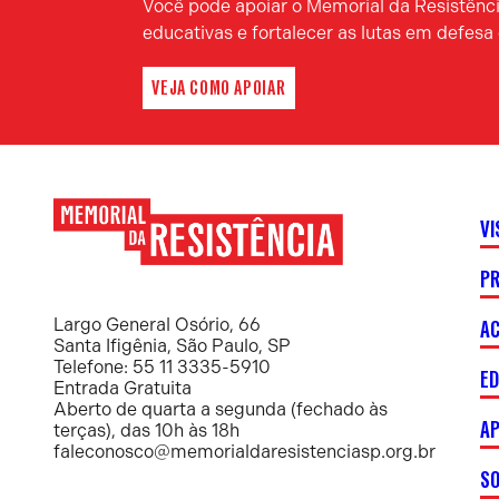
Você pode apoiar o Memorial da Resistência
educativas e fortalecer as lutas em defes
VEJA COMO APOIAR
VI
P
Memorial
da
Resistência
AC
Largo General Osório, 66
Santa Ifigênia, São Paulo, SP
Telefone: 55 11 3335-5910
E
Entrada Gratuita
Aberto de quarta a segunda (fechado às
AP
terças), das 10h às 18h
faleconosco@memorialdaresistenciasp.org.br
S