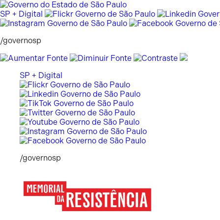
Pular
para
SP + Digital
o
conteúdo
/governosp
SP + Digital
/governosp
Memorial