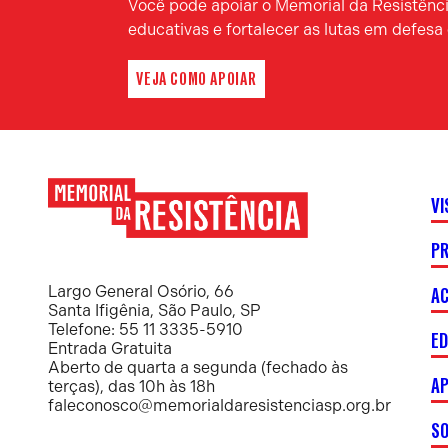
Você pode apoiar o Memorial da Resistência
educativas e fortalecer as lutas em defes
VEJA COMO APOIAR
VI
P
Memorial
da
Resistência
AC
Largo General Osório, 66
Santa Ifigênia, São Paulo, SP
Telefone: 55 11 3335-5910
E
Entrada Gratuita
Aberto de quarta a segunda (fechado às
AP
terças), das 10h às 18h
faleconosco@memorialdaresistenciasp.org.br
S