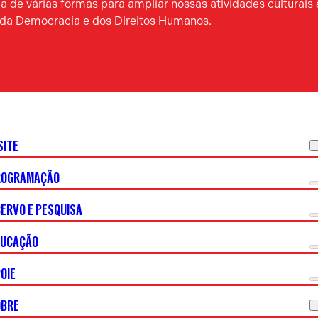
 de várias formas para ampliar nossas atividades culturais 
a da Democracia e dos Direitos Humanos.
SITE
ROGRAMAÇÃO
ERVO E PESQUISA
DUCAÇÃO
OIE
OBRE