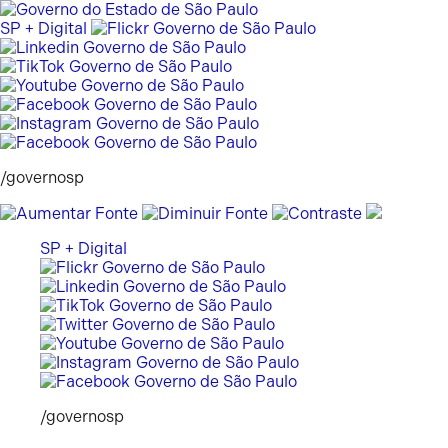
Pular
para
SP + Digital
o
conteúdo
/governosp
SP + Digital
/governosp