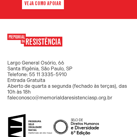
VEJA COMO APOIAR
Memorial
da
Resistência
Largo General Osório, 66
Santa Ifigênia, São Paulo, SP
Telefone: 55 11 3335-5910
Entrada Gratuita
Aberto de quarta a segunda (fechado às terças), das
10h às 18h
faleconosco@memorialdaresistenciasp.org.br