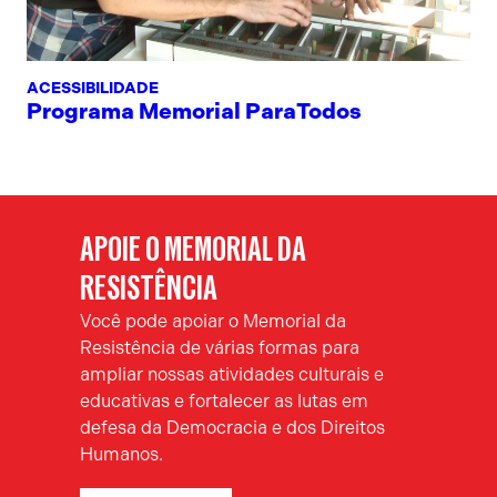
ACESSIBILIDADE
Programa Memorial ParaTodos
APOIE O MEMORIAL DA
RESISTÊNCIA
Você pode apoiar o Memorial da
Resistência de várias formas para
ampliar nossas atividades culturais e
educativas e fortalecer as lutas em
defesa da Democracia e dos Direitos
Humanos.