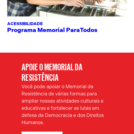
ACESSIBILIDADE
Programa Memorial ParaTodos
APOIE O MEMORIAL DA
RESISTÊNCIA
Você pode apoiar o Memorial da
Resistência de várias formas para
ampliar nossas atividades culturais e
educativas e fortalecer as lutas em
defesa da Democracia e dos Direitos
Humanos.