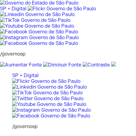
Pular
para
SP + Digital
o
conteúdo
/governosp
SP + Digital
/governosp