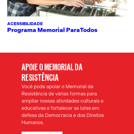
ACESSIBILIDADE
Programa Memorial ParaTodos
APOIE O MEMORIAL DA
RESISTÊNCIA
Você pode apoiar o Memorial da
Resistência de várias formas para
ampliar nossas atividades culturais e
educativas e fortalecer as lutas em
defesa da Democracia e dos Direitos
Humanos.