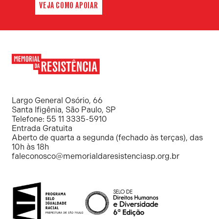
VEJA COMO APOIAR
Memorial
da
Resistência
Largo General Osório, 66
Santa Ifigênia, São Paulo, SP
Telefone: 55 11 3335-5910
Entrada Gratuita
Aberto de quarta a segunda (fechado às terças), das
10h às 18h
faleconosco@memorialdaresistenciasp.org.br