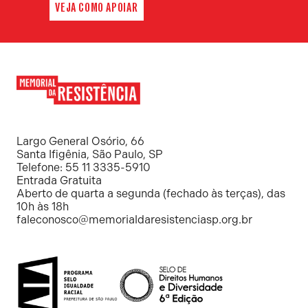
VEJA COMO APOIAR
Memorial
da
Resistência
Largo General Osório, 66
Santa Ifigênia, São Paulo, SP
Telefone: 55 11 3335-5910
Entrada Gratuita
Aberto de quarta a segunda (fechado às terças), das
10h às 18h
faleconosco@memorialdaresistenciasp.org.br