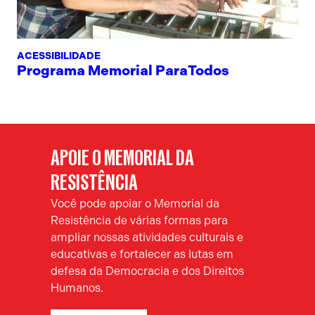
ACESSIBILIDADE
Programa Memorial ParaTodos
APOIE O MEMORIAL DA
RESISTÊNCIA
Você pode apoiar o Memorial da
Resistência de várias formas para
ampliar nossas atividades culturais e
educativas e fortalecer as lutas em
defesa da Democracia e dos Direitos
Humanos.