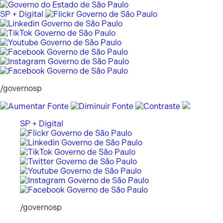
Pular
para
SP + Digital
o
conteúdo
/governosp
SP + Digital
/governosp