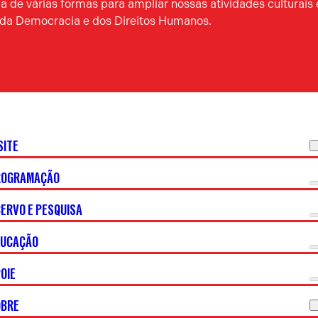
 de várias formas para ampliar nossas atividades culturais 
a da Democracia e dos Direitos Humanos.
SITE
ROGRAMAÇÃO
ERVO E PESQUISA
DUCAÇÃO
OIE
OBRE