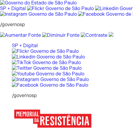
Pular
para
SP + Digital
o
conteúdo
/governosp
SP + Digital
/governosp
Memorial