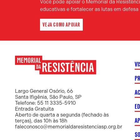
Você pode apoiar o Memorial da Resistência
educativas e fortalecer as lutas em defes
VEJA COMO APOIAR
VI
P
Memorial
da
Resistência
AC
Largo General Osório, 66
Santa Ifigênia, São Paulo, SP
Telefone: 55 11 3335-5910
E
Entrada Gratuita
Aberto de quarta a segunda (fechado às
AP
terças), das 10h às 18h
faleconosco@memorialdaresistenciasp.org.br
S