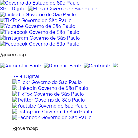
Pular
para
SP + Digital
o
conteúdo
/governosp
SP + Digital
/governosp