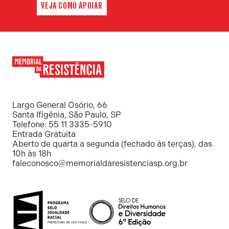
VEJA COMO APOIAR
Memorial
da
Resistência
Largo General Osório, 66
Santa Ifigênia, São Paulo, SP
Telefone: 55 11 3335-5910
Entrada Gratuita
Aberto de quarta a segunda (fechado às terças), das
10h às 18h
faleconosco@memorialdaresistenciasp.org.br