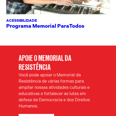
ACESSIBILIDADE
Programa Memorial ParaTodos
APOIE O MEMORIAL DA
RESISTÊNCIA
Você pode apoiar o Memorial da
Resistência de várias formas para
ampliar nossas atividades culturais e
educativas e fortalecer as lutas em
defesa da Democracia e dos Direitos
Humanos.