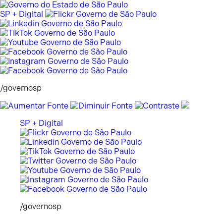
Pular
para
SP + Digital
o
conteúdo
/governosp
SP + Digital
/governosp