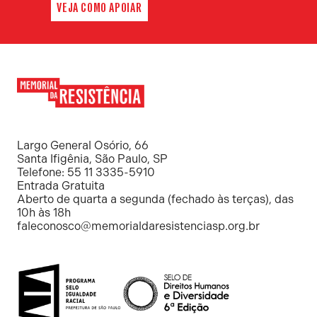
VEJA COMO APOIAR
Memorial
da
Resistência
Largo General Osório, 66
Santa Ifigênia, São Paulo, SP
Telefone: 55 11 3335-5910
Entrada Gratuita
Aberto de quarta a segunda (fechado às terças), das
10h às 18h
faleconosco@memorialdaresistenciasp.org.br