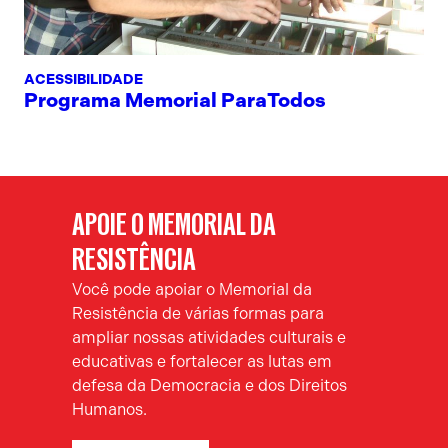
ACESSIBILIDADE
Programa Memorial ParaTodos
APOIE O MEMORIAL DA
RESISTÊNCIA
Você pode apoiar o Memorial da
Resistência de várias formas para
ampliar nossas atividades culturais e
educativas e fortalecer as lutas em
defesa da Democracia e dos Direitos
Humanos.