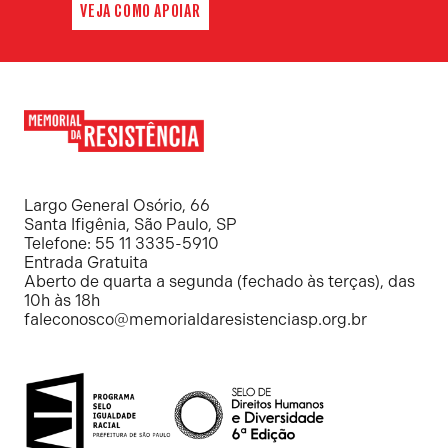
VEJA COMO APOIAR
Memorial
da
Resistência
Largo General Osório, 66
Santa Ifigênia, São Paulo, SP
Telefone: 55 11 3335-5910
Entrada Gratuita
Aberto de quarta a segunda (fechado às terças), das
10h às 18h
faleconosco@memorialdaresistenciasp.org.br