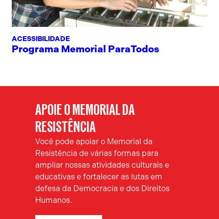
ACESSIBILIDADE
Programa Memorial ParaTodos
APOIE O MEMORIAL DA
RESISTÊNCIA
Você pode apoiar o Memorial da
Resistência de várias formas para
ampliar nossas atividades culturais e
educativas e fortalecer as lutas em
defesa da Democracia e dos Direitos
Humanos.