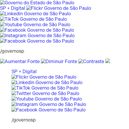
Pular
para
SP + Digital
o
conteúdo
/governosp
SP + Digital
/governosp