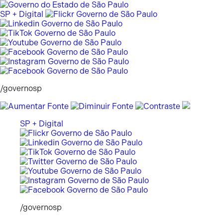
Pular
para
SP + Digital
o
conteúdo
/governosp
SP + Digital
/governosp