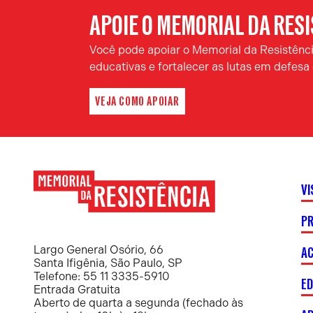
APOIE O MEMORIAL DA RES
Você pode apoiar o Memorial da Resistência
educativas e fortalecer as lutas em defes
VEJA COMO APOIAR
VI
P
Memorial
da
Resistência
AC
Largo General Osório, 66
Santa Ifigênia, São Paulo, SP
Telefone: 55 11 3335-5910
E
Entrada Gratuita
Aberto de quarta a segunda (fechado às