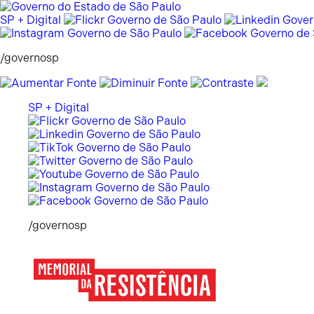
Pular
para
SP + Digital
o
conteúdo
/governosp
SP + Digital
/governosp
Memorial