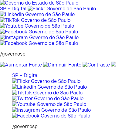
Pular
para
SP + Digital
o
conteúdo
/governosp
SP + Digital
/governosp