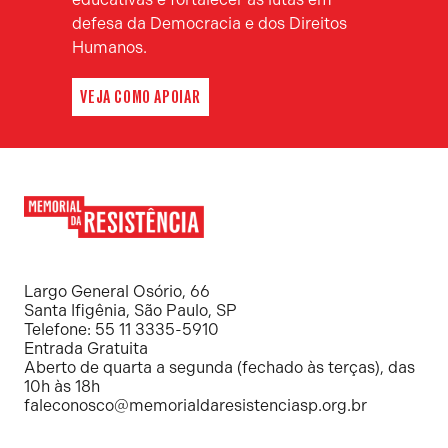
defesa da Democracia e dos Direitos
Humanos.
VEJA COMO APOIAR
Memorial
da
Resistência
Largo General Osório, 66
Santa Ifigênia, São Paulo, SP
Telefone: 55 11 3335-5910
Entrada Gratuita
Aberto de quarta a segunda (fechado às terças), das
10h às 18h
faleconosco@memorialdaresistenciasp.org.br