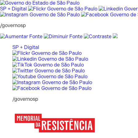
Pular
para
SP + Digital
o
conteúdo
/governosp
SP + Digital
/governosp
Memorial