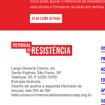
Você pode apoiar o Memorial da Resistência
educativas e fortalecer as lutas em defes
VEJA COMO APOIAR
VI
P
Memorial
da
Resistência
AC
Largo General Osório, 66
Santa Ifigênia, São Paulo, SP
Telefone: 55 11 3335-5910
E
Entrada Gratuita
Aberto de quarta a segunda (fechado às
AP
terças), das 10h às 18h
faleconosco@memorialdaresistenciasp.org.br
S