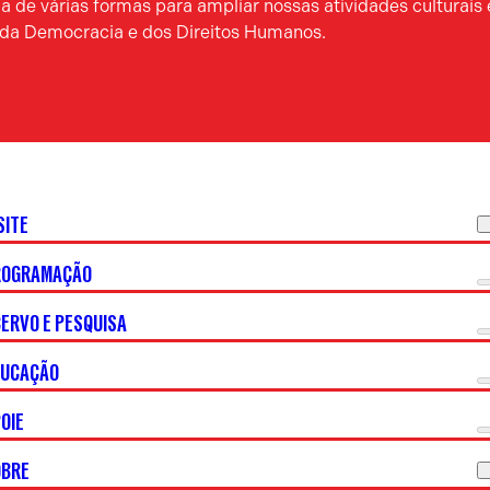
 de várias formas para ampliar nossas atividades culturais 
a da Democracia e dos Direitos Humanos.
SITE
ROGRAMAÇÃO
ERVO E PESQUISA
DUCAÇÃO
OIE
OBRE