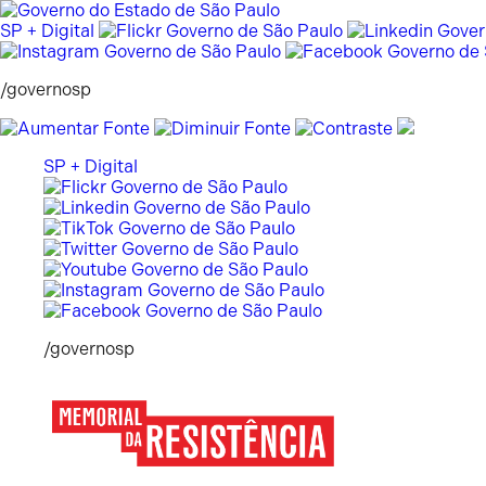
Pular
para
SP + Digital
o
conteúdo
/governosp
SP + Digital
/governosp
Memorial