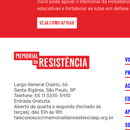
Você pode apoiar o Memorial da Resistência
educativas e fortalecer as lutas em defes
VEJA COMO APOIAR
VI
P
Memorial
da
Resistência
AC
Largo General Osório, 66
Santa Ifigênia, São Paulo, SP
Telefone: 55 11 3335-5910
E
Entrada Gratuita
Aberto de quarta a segunda (fechado às
AP
terças), das 10h às 18h
faleconosco@memorialdaresistenciasp.org.br
S