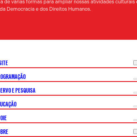
 de várias formas para ampliar nossas atividades culturais 
a da Democracia e dos Direitos Humanos.
SITE
ROGRAMAÇÃO
ERVO E PESQUISA
DUCAÇÃO
OIE
OBRE