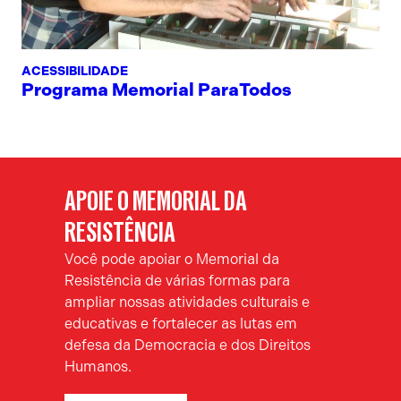
ACESSIBILIDADE
Programa Memorial ParaTodos
APOIE O MEMORIAL DA
RESISTÊNCIA
Você pode apoiar o Memorial da
Resistência de várias formas para
ampliar nossas atividades culturais e
educativas e fortalecer as lutas em
defesa da Democracia e dos Direitos
Humanos.