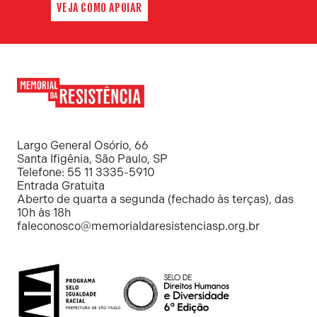
VEJA COMO APOIAR
Memorial
da
Resistência
Largo General Osório, 66
Santa Ifigênia, São Paulo, SP
Telefone: 55 11 3335-5910
Entrada Gratuita
Aberto de quarta a segunda (fechado às terças), das
10h às 18h
faleconosco@memorialdaresistenciasp.org.br