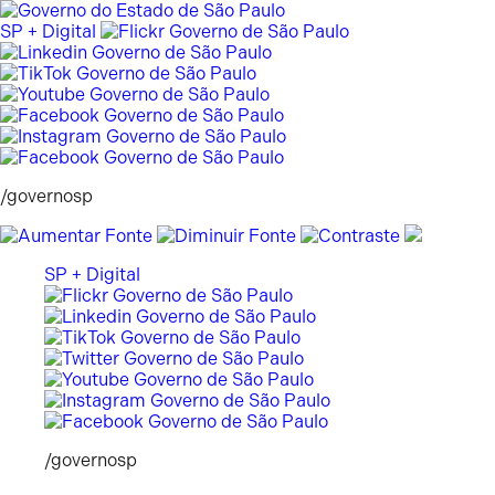
Pular
para
SP + Digital
o
conteúdo
/governosp
SP + Digital
/governosp