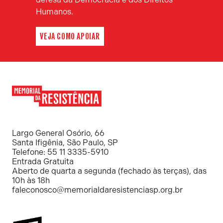
Humanos.
VEJA COMO APOIAR
Memorial
da
Resistência
Largo General Osório, 66
Santa Ifigênia, São Paulo, SP
Telefone: 55 11 3335-5910
Entrada Gratuita
Aberto de quarta a segunda (fechado às terças), das
10h às 18h
faleconosco@memorialdaresistenciasp.org.br