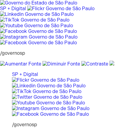
Pular
para
SP + Digital
o
conteúdo
/governosp
SP + Digital
/governosp