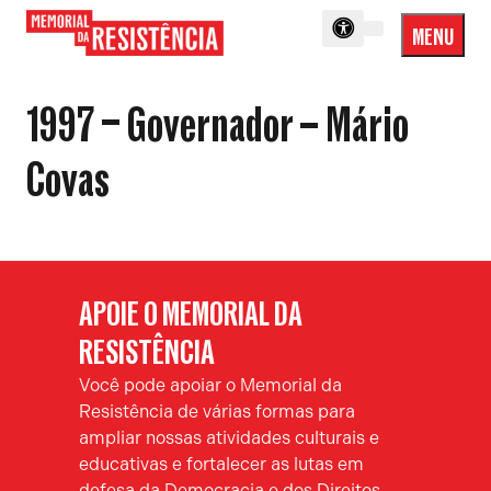
MENU
Menu
Memorial
Princip
da
1997 – Governador – Mário
Resistência
Covas
APOIE O MEMORIAL DA
RESISTÊNCIA
Você pode apoiar o Memorial da
Resistência de várias formas para
ampliar nossas atividades culturais e
educativas e fortalecer as lutas em
defesa da Democracia e dos Direitos